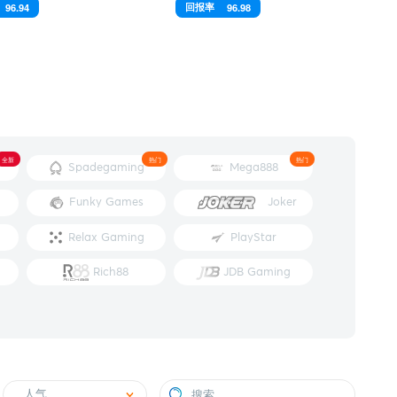
回报率
96.94
96.98
全新
热门
热门
Spadegaming
Mega888
Funky Games
Joker
Relax Gaming
PlayStar
Rich88
JDB Gaming
人气