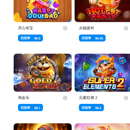
开心夺宝
火锅派对
回报率
回报率
96.5
96.45
淘金乐
元素狂潮 2
回报率
回报率
98.1
96.5