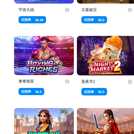
宇宙大战
古墓秘宝
回报率
回报率
96.49
96.5
拳拳致富
逛夜市2
回报率
96.5
回报率
96.5