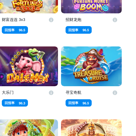
财富连连 3x3
招财龙炮
回报率
回报率
96.5
96.5
大乐门
寻宝奇航
回报率
回报率
96.3
96.5