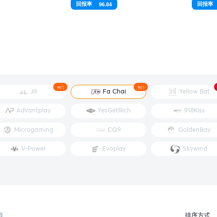
回报率
回报率
96.84
热门
热门
Jili
Fa Chai
Yellow Bat
Advantplay
YesGetRich
918Kiss
Microgaming
CQ9
GoldenBay
V-Power
Evoplay
Skywind
戏
排序方式