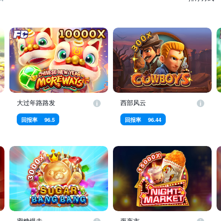
大过年路路发
西部风云
回报率
回报率
96.5
96.44