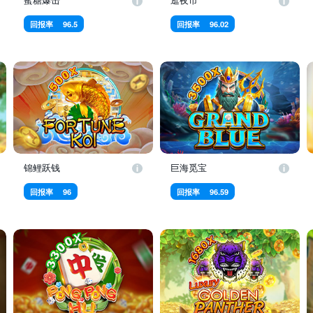
蜜糖爆击
逛夜市
回报率
回报率
96.5
96.02
锦鲤跃钱
巨海觅宝
回报率
回报率
96
96.59