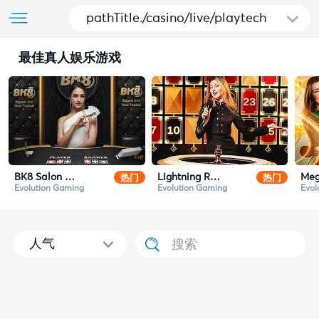
pathTitle./casino/live/playtech
最佳真人娱乐游戏
热门
热门
BK8 Salon Prive Baccarat
Lightning Roulette
Meg
Evolution Gaming
Evolution Gaming
Evol
人气