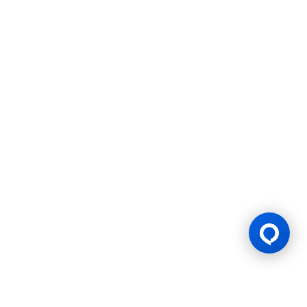
Malaysia