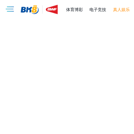
体育博彩
电子竞技
真人娱乐