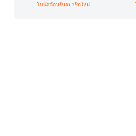
โบนัสต้อนรับสมาชิกใหม่