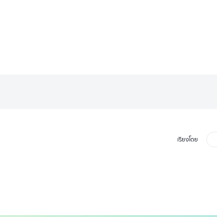
เรียงโดย