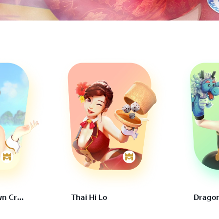
Thai Fish Prawn Crab
Thai Hi Lo
Dragon