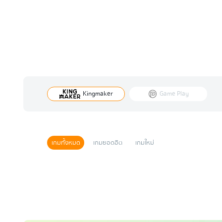
Kingmaker
Game Play
เกมทั้งหมด
เกมยอดฮิต
เกมใหม่