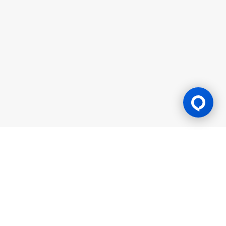
ใบอนุญาตเกม