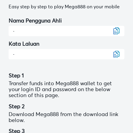
Easy step by step to play Mega888 on your mobile
Nama Pengguna Ahli
Kata Laluan
Step 1
Transfer funds into Mega888 wallet to get
your login ID and password on the below
section of this page.
Step 2
Download Mega888 from the download link
below.
Step 3