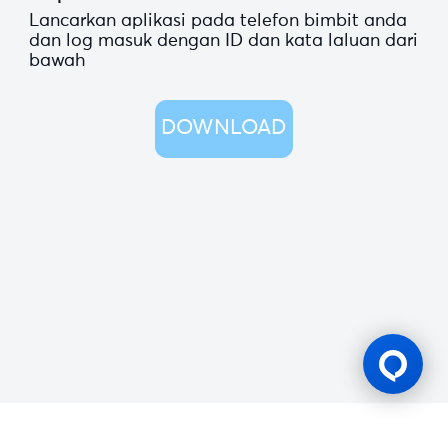
Lancarkan aplikasi pada telefon bimbit anda
dan log masuk dengan ID dan kata laluan dari
bawah
DOWNLOAD