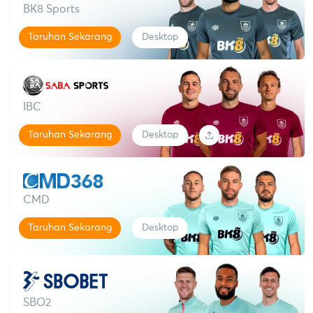
BK8 Sports
Taruhan Sekarang
Desktop
IBC
Taruhan Sekarang
Desktop
CMD
Taruhan Sekarang
Desktop
SBO2