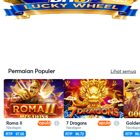
Permaian Populer
Lihat semua
Popular
Popular
Roma II
7 Dragons
Nextspin
Nextspin
Nextspi
RTP
97.05
RTP
96.72
RTP
96