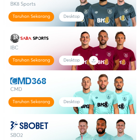
BK8 Sports
Taruhan Sekarang
Desktop
IBC
Taruhan Sekarang
Desktop
CMD
Taruhan Sekarang
Desktop
SBO2