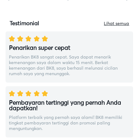
Testimonial
Lihat semua
Penarikan super cepat
Penarikan BK8 sangat cepat. Saya dapat menarik
kemenangan saya dalam waktu 15 menit. Berkat
kemenangan dari BK8, saya berhasil melunasi cicilan
rumah saya yang menunggak.
Pembayaran tertinggi yang pernah Anda
dapatkan!
Platform terbaik yang pernah saya alami! BK8 memiliki
tingkat pembayaran tertinggi dan promosi paling
menguntungkan.