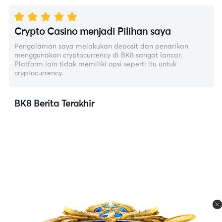
Crypto Casino menjadi Pilihan saya
Pengalaman saya melakukan deposit dan penarikan
menggunakan cryptocurrency di BK8 sangat lancar.
Platform lain tidak memiliki opsi seperti itu untuk
cryptocurrency.
BK8 Berita Terakhir