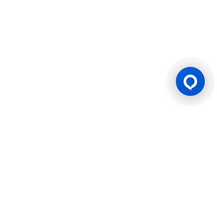
Sponsor Resmi
nsor Utama
Mitra Resmi
Gresini Racing
Burnley F.C.
BWF Thomas & Uber Cup
HSBC BWF World Tour
otoGP 2026
2022-2026
Finals 2026
Finals 2026
Nominasi Awards