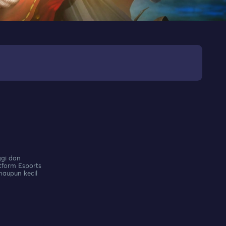
ggi dan
form Esports
maupun kecil