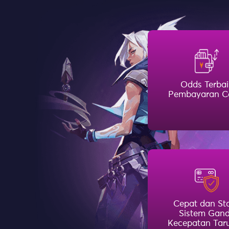
Odds Terbai
Pembayaran C
Cepat dan Sta
Sistem Gan
Kecepatan Tar