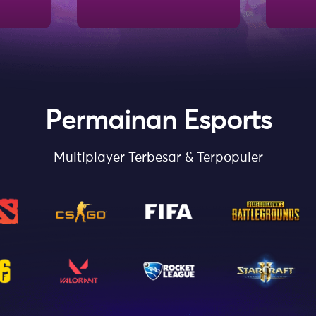
Permainan Esports
Multiplayer Terbesar & Terpopuler