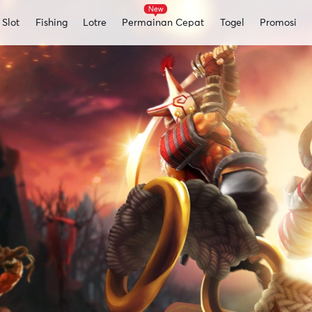
Slot
Fishing
Lotre
Permainan Cepat
Togel
Promosi